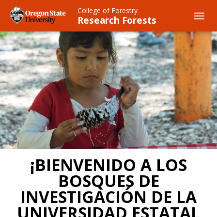
Skip
College of Forestry
to
Toggl
Research Forests
main
navig
content
¡BIENVENIDO A LOS
BOSQUES DE
INVESTIGACIÓN DE LA
UNIVERSIDAD ESTATAL